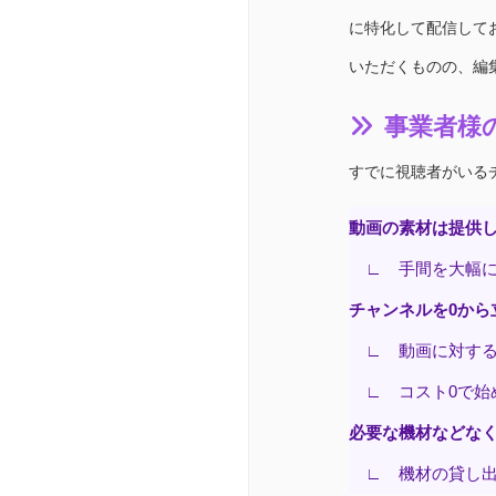
に特化して配信して
いただくものの、編
事業者様
すでに視聴者がいる
動画の素材は提供
∟ 手間を大幅に
チャンネルを0か
∟ 動画に対する
∟ コスト0で始
必要な機材などな
∟ 機材の貸し出