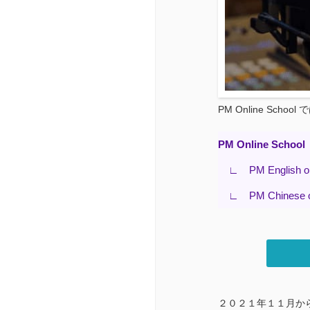
PM Online S
PM Online School
∟ PM English on
∟ PM Chinese on
２０２１年１１月か