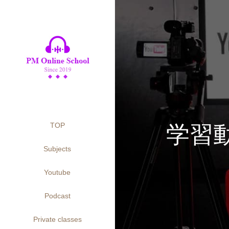
学習
TOP
Subjects
Youtube
Podcast
Private classes