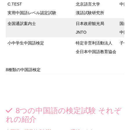
C.TEST
北京語言大学
中国
実用中国語レベル認定試験
漢語試験研究所
全国通訳案内士
日本政府観光局
国内
JNTO
中国
小中学生中国語検定
特定非営利活動法人
子供
全日本中国語教育協会
8種類の中国語検定
8つの中国語の検定試験 それぞ
れの紹介