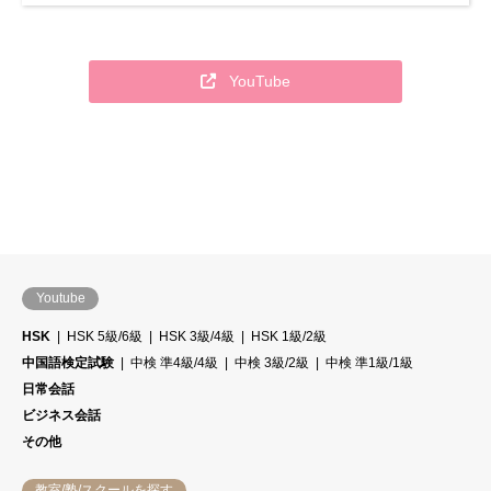
YouTube
Youtube
HSK
HSK 5級/6級
HSK 3級/4級
HSK 1級/2級
中国語検定試験
中検 準4級/4級
中検 3級/2級
中検 準1級/1級
日常会話
ビジネス会話
その他
教室/塾/スクールを探す