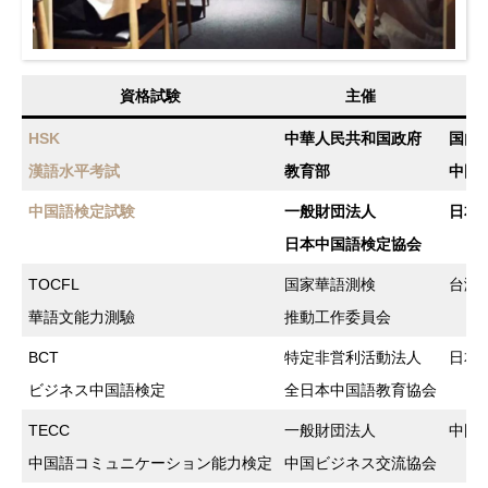
資格試験
主催
HSK
中華人民共和国政府
国内
漢語水平考試
教育部
中国
中国語検定試験
一般財団法人
日本
日本中国語検定協会
TOCFL
国家華語測検
台湾
華語文能力測驗
推動工作委員会
BCT
特定非営利活動法人
日本
ビジネス中国語検定
全日本中国語教育協会
TECC
一般財団法人
中国
中国語コミュニケーション能力検定
中国ビジネス交流協会