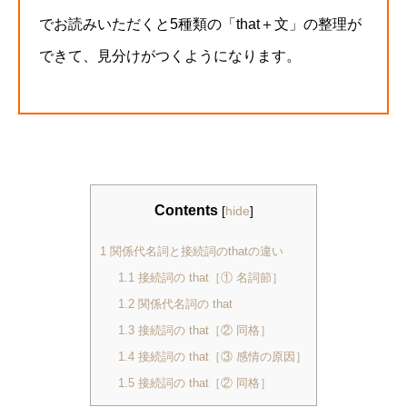
でお読みいただくと5種類の「that＋文」の整理が
できて、見分けがつくようになります。
Contents
[
hide
]
1
関係代名詞と接続詞のthatの違い
1.1
接続詞の that［① 名詞節］
1.2
関係代名詞の that
1.3
接続詞の that［② 同格］
1.4
接続詞の that［③ 感情の原因］
1.5
接続詞の that［② 同格］