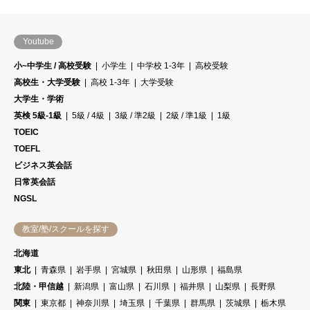
Youtube
小~中学生 / 高校受験
小学生
中学校 1-3年
高校受験
高校生・大学受験
高校 1-3年
大学受験
大学生・学術
英検 5級-1級
5級 / 4級
3級 / 準2級
2級 / 準1級
1級
TOEIC
TOEFL
ビジネス英会話
日常英会話
NGSL
教室/塾/スクールを探す
北海道
東北
青森県
岩手県
宮城県
秋田県
山形県
福島県
北陸・甲信越
新潟県
富山県
石川県
福井県
山梨県
長野県
関東
東京都
神奈川県
埼玉県
千葉県
群馬県
茨城県
栃木県