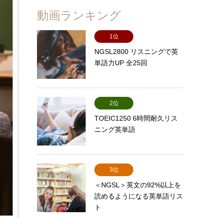
動画ランキング
1位
NGSL2800 リスニングで英
単語力UP 全25回
2位
TOEIC1250 6時間耐久リス
ニング英単語
3位
＜NGSL＞英文の92%以上を
読めるようになる英単語リス
ト