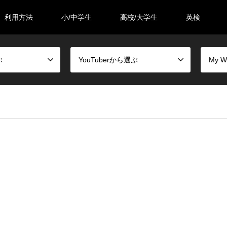
利用方法
小/中学生
高校/大学生
英検
ぶ
YouTuberから選ぶ
My 