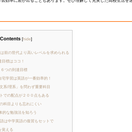
習効率に差が出ることもあります。ぜひ理解して充実した高校生活を
Contents
[
hide
]
は前の世代より高いレベルを求められる
達目標はココ！
 ６つの到達目標
自宅学習は英語が一番効率的！
文系/理系」を問わず重要科目
トでの配点が２００点もある
の科目よりも忘れにくい
体的な勉強法を知ろう
英語は中学英語の復習もセットで
を覚える