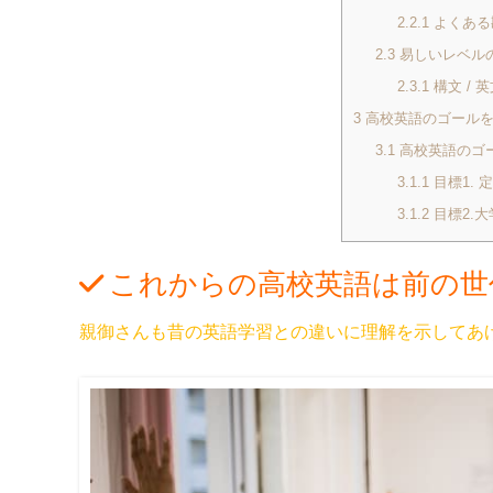
2.2.1
よくある
2.3
易しいレベル
2.3.1
構文 / 
3
高校英語のゴールを
3.1
高校英語のゴ
3.1.1
目標1. 
3.1.2
目標2.大
これからの高校英語は前の世
親御さんも昔の英語学習との違いに理解を示してあ