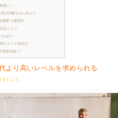
勘違い！
の長文読解もはじめよう
英文解釈 の重要性
設定しよう
ールは2つ
定期テストで高得点!
学受験合格へ!
代より高いレベルを求められる
げましょう。