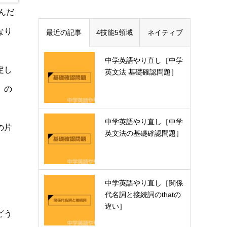
んだ
なり
最近の記事
4技能5領域
ネイティブ
中学英語やり直し［中学
定し
英文法 基礎確認問題］
」の
中学英語やり直し［中学
の片
英文法の基礎確認問題］
中学英語やり直し［関係
代名詞と接続詞のthatの
違い］
どう