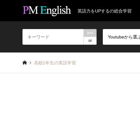
英語力をUPするの総合学習
and
Youtubeから選
or
高校1年生の英語学習