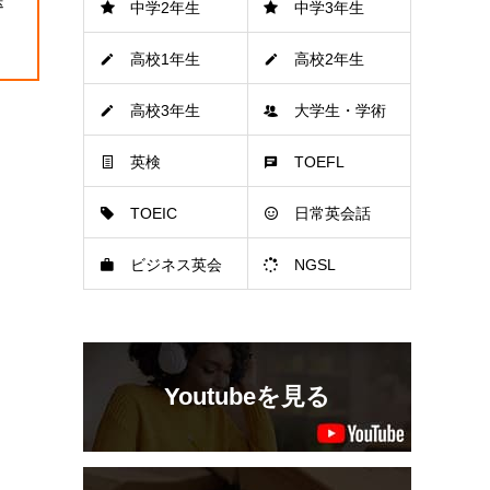
送
中学2年生
中学3年生
高校1年生
高校2年生
高校3年生
大学生・学術
英検
TOEFL
TOEIC
日常英会話
ビジネス英会
NGSL
話
Youtubeを見る