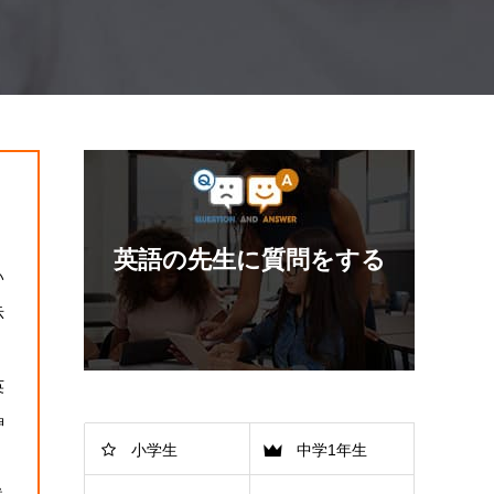
英語の先生に質問をする
い
示
英
神
小学生
中学1年生