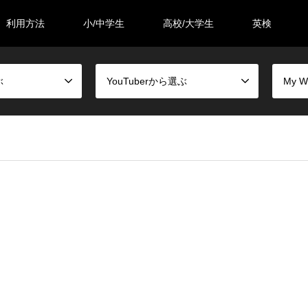
利用方法
小/中学生
高校/大学生
英検
ぶ
YouTuberから選ぶ
My 