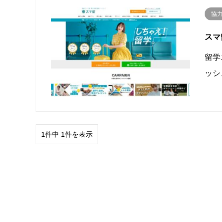
協
スマ
留学
ッシ
1件中 1件を表示