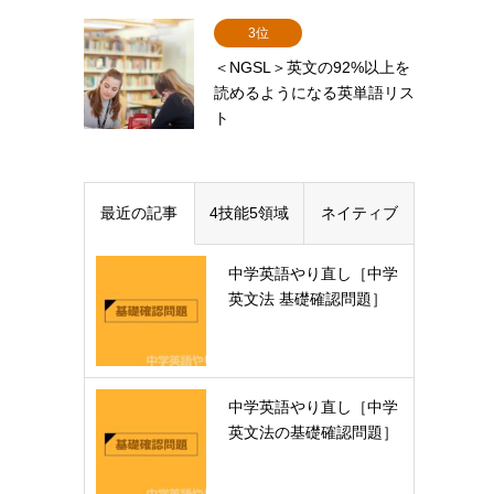
3位
＜NGSL＞英文の92%以上を
読めるようになる英単語リス
ト
最近の記事
4技能5領域
ネイティブ
中学英語やり直し［中学
英文法 基礎確認問題］
中学英語やり直し［中学
英文法の基礎確認問題］